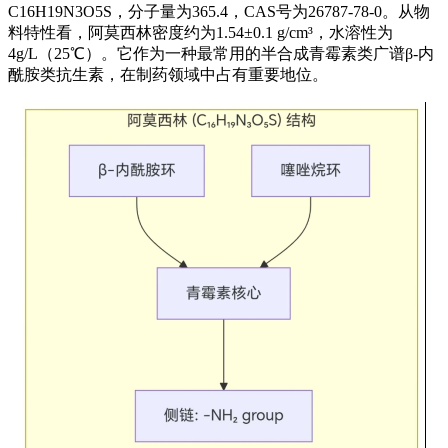
C16H19N3O5S，分子量为365.4，CAS号为26787-78-0。从物
料特性看，阿莫西林密度约为1.54±0.1 g/cm³，水溶性为
4g/L（25℃）。它作为一种最常用的半合成青霉素类广谱β-内
酰胺类抗生素，在制药领域中占有重要地位。